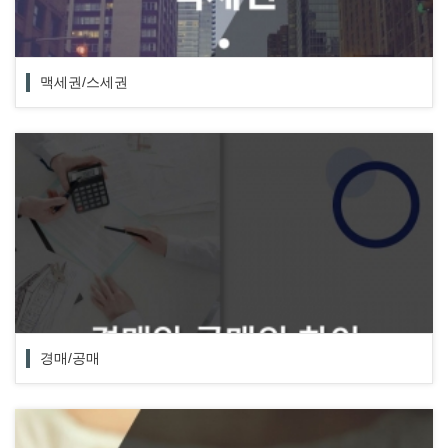
맥세권/스세권
경매/공매