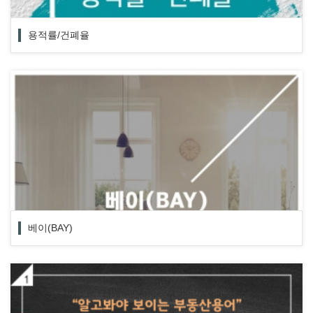
용적률/건폐율
베이(BAY)