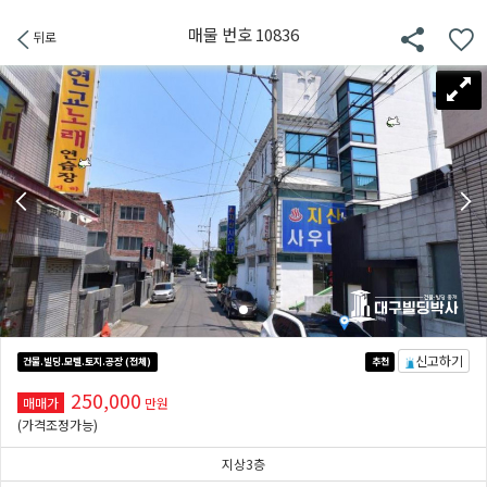
매물 번호 10836
뒤로
신고하기
건물.빌딩.모텔.토지.공장 (전체)
추천
250,000
매매가
만원
(가격조정가능)
지상3층