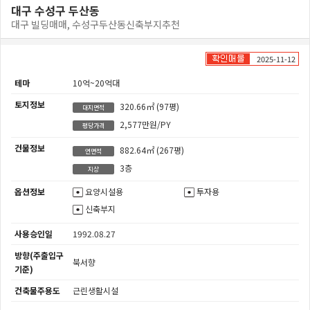
대구 수성구 두산동
대구 빌딩매매, 수성구두산동신축부지추천
2025-11-12
테마
10억~20억대
토지정보
320.66㎡
(97평)
대지면적
2,577만원/PY
평당가격
건물정보
882.64㎡
(267평)
연면적
3층
지상
옵션정보
요양시설용
투자용
신축부지
사용승인일
1992.08.27
방향(주출입구
북서향
기준)
건축물주용도
근린생활시설