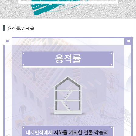
용적률/건폐율