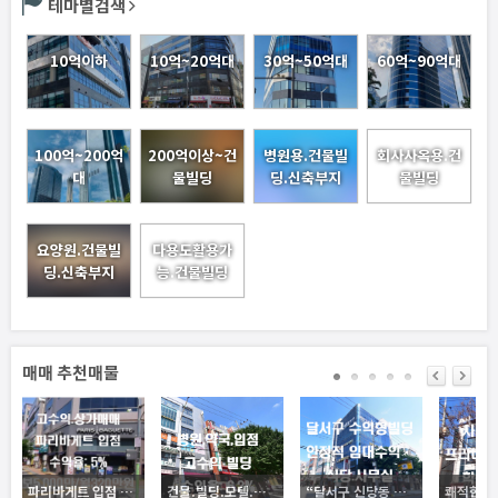
테마별검색
10억이하
10억~20억대
30억~50억대
60억~90억대
100억~200억
200억이상~건
병원용.건물빌
회사사옥용.건
대
물빌딩
딩.신축부지
물빌딩
요양원.건물빌
다용도활용가
딩.신축부지
능.건물빌딩
매매 추천매물
파리바게트 입점 고수익 상가매매. 안정적으로 장기수익 보장. 상권네에서 메인 핵심자리로서 A급 입지
건물.빌딩.모텔.토지.공장
“달서구 신당동 수익형 빌딩 — 안정적 임대수익, 공실 없는 5층 근생건물”