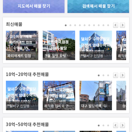
지도에서 매물 찾기
검색해서 매물 찾기
최신매물
파리바게트 입점 고수익 상가매매. 안정적으로 장기수익 보장. 상권네에서 메인 핵심자리로서 A급 입지
건물.빌딩.모텔.토지.공장
“달서구 신당동 수익형 빌딩 — 안정적 임대수익, 공실 없는 5층 근생건물”
10억~20억대 추천매물
“달서구 신당동 수익형 빌딩 — 안정적 임대수익, 공실 없는 5층 근생건물”
쾌적한 입지와 안정된 구조, 사옥·요양시설 모두 가능한 건물, 비즈니스와 휴식이 공존하는 공간, 방촌동 핵심 건물 매매
대구 빌딩매매, 수성구두산동신축부지추천
상가.
30억~50억대 추천매물