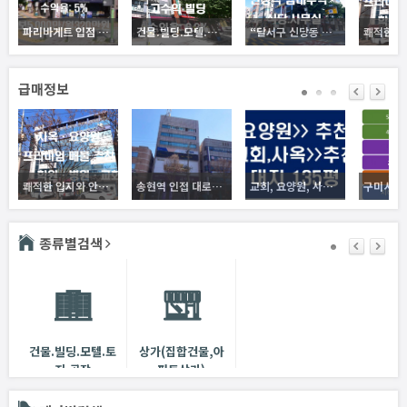
파리바게트 입점 고수익 상가매매. 안정적으로 장기수익 보장. 상권네에서 메인 핵심자리로서 A급 입지
건물.빌딩.모텔.토지.공장
“달서구 신당동 수익형 빌딩 — 안정적 임대수익, 공실 없는 5층 근생건물”
급매정보
쾌적한 입지와 안정된 구조, 사옥·요양시설 모두 가능한 건물, 비즈니스와 휴식이 공존하는 공간, 방촌동 핵심 건물 매매
송현역 인접 대로변 상가지대에 소재하는 빌딩건물 매매입니다.
교회, 요양원, 사옥 추천건물입니다. 감정평가 금액 23억 시세 이하 급매물입니다.
종류별검색
건물.빌딩.모텔.토
상가(집합건물,아
지.공장
파트상가)