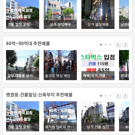
건물.빌딩.모텔.토지.공장
상가.빌딩매매
상가.빌딩매매
60억~90억대 추천매물
중구 대봉동 상가건물.빌딩 신축부지 매매
동성로 핵심 메인상권, 상가건물.빌딩매매, 유동인구 많은 중심상가지역임.
매매(상가.건물.빌딩)
병원용.건물빌딩.신축부지 추천매물
건물.빌딩.모텔.토지.공장
쾌적한 입지와 안정된 구조, 사옥·요양시설 모두 가능한 건물, 비즈니스와 휴식이 공존하는 공간, 방촌동 핵심 건물 매매
상가.건물.빌딩
토지/