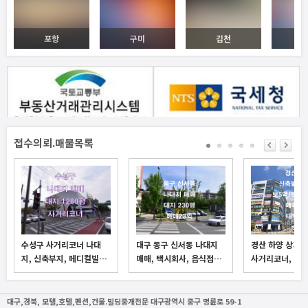
포항
구미
김천
접수의뢰.매물목록
수성구 사거리코너 나대
대구 동구 신서동 나대지
경산 하양 상가
지, 신축부지, 메디컬빌…
매매, 택시회사, 음식점…
사거리코너, 메인
대구,경북, 모텔,호텔,펜션,건물.빌딩중개전문
대구광역시 중구 명륜로 59-1