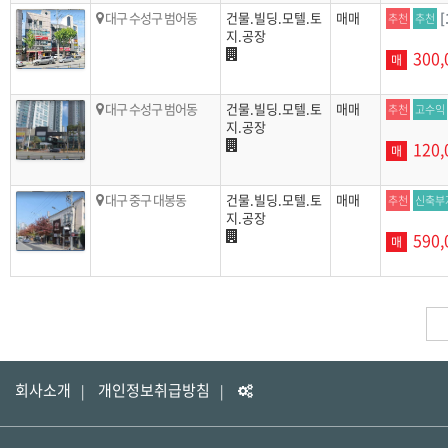
대구 수성구 범어동
건물.빌딩.모텔.토
매매
추천
추천
지.공장
300,
매
대구 수성구 범어동
건물.빌딩.모텔.토
매매
추천
고수익
지.공장
120,
매
대구 중구 대봉동
건물.빌딩.모텔.토
매매
추천
신축부
지.공장
590,
매
회사소개
개인정보취급방침