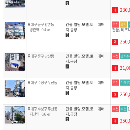
230,
매
대구 동구 방촌동
건물.빌딩.모텔.토
매매
추천
급매
방촌역
0.4 ㎞
지.공장
건물, 비즈
250,
매
대구 중구 남산동
건물.빌딩.모텔.토
매매
추천
강력추
지.공장
31,0
매
대구 수성구 두산동
건물.빌딩.모텔.토
매매
추천
신축부
지.공장
250,
매
대구 수성구 두산동
건물.빌딩.모텔.토
매매
추천
추천
지산역
0.6 ㎞
지.공장
250,
매