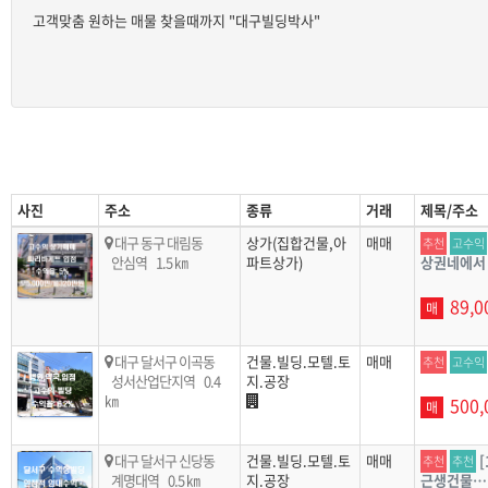
고객맞춤 원하는 매물 찾을때까지 "대구빌딩박사"
사진
주소
종류
거래
제목/주소
대구 동구 대림동
상가(집합건물,아
매매
추천
고수익
안심역
1.5 ㎞
파트상가)
상권네에서
89,0
매
대구 달서구 이곡동
건물.빌딩.모텔.토
매매
추천
고수익
성서산업단지역
0.4
지.공장
㎞
500,
매
대구 달서구 신당동
건물.빌딩.모텔.토
매매
추천
추천
계명대역
0.5 ㎞
지.공장
근생건물…